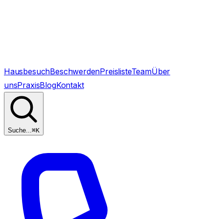
Hausbesuch
Beschwerden
Preisliste
Team
Über
uns
Praxis
Blog
Kontakt
Suche...
⌘
K