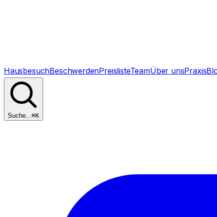
Hausbesuch
Beschwerden
Preisliste
Team
Über uns
Praxis
Bl
Suche...
⌘
K