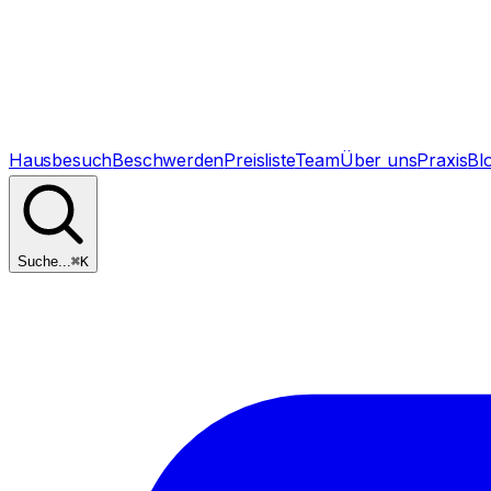
Hausbesuch
Beschwerden
Preisliste
Team
Über uns
Praxis
Bl
Suche...
⌘
K